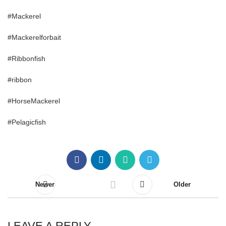
#Mackerel
#Mackerelforbait
#Ribbonfish
#ribbon
#HorseMackerel
#Pelagicfish
Newer
Older
LEAVE A REPLY