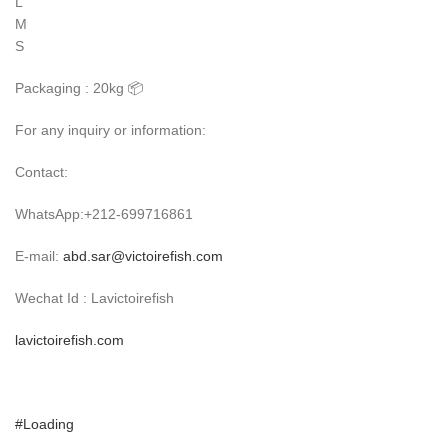
L
M
S
Packaging : 20kg 📦
For any inquiry or information:
Contact:
WhatsApp:+212-699716861
E-mail:
abd.sar@victoirefish.com
Wechat Id : Lavictoirefish
lavictoirefish.com
#Loading