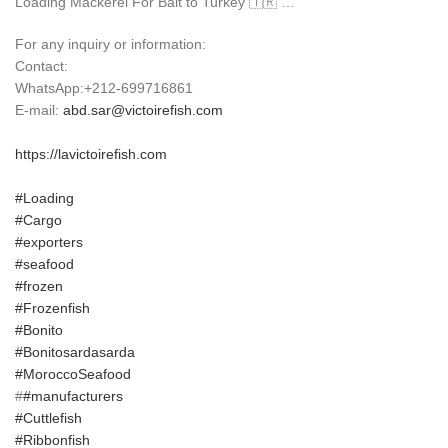
Loading Mackerel For Bait to Turkey 🇹🇷 …
For any inquiry or information:
Contact:
WhatsApp:+212-699716861
E-mail:
abd.sar@victoirefish.com
https://lavictoirefish.com
#Loading
#Cargo
#exporters
#seafood
#frozen
#Frozenfish
#Bonito
#Bonitosardasarda
#MoroccoSeafood
#
#manufacturers
#Cuttlefish
#Ribbonfish