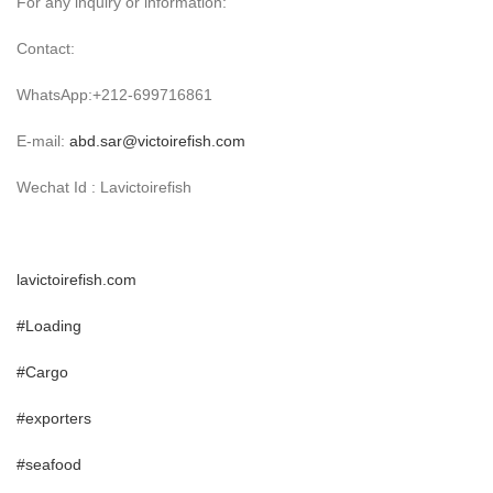
For any inquiry or information:
Contact:
WhatsApp:+212-699716861
E-mail:
abd.sar@victoirefish.com
Wechat Id : Lavictoirefish
lavictoirefish.com
#Loading
#Cargo
#exporters
#seafood