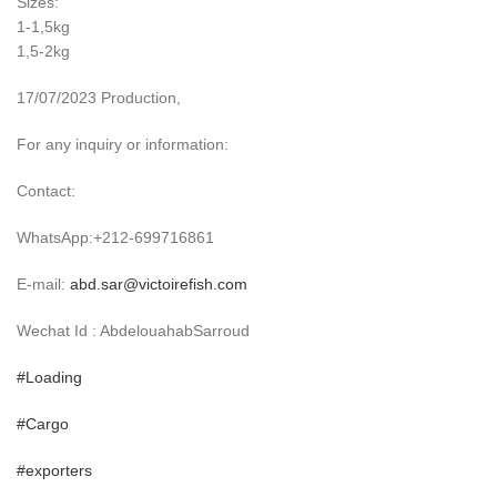
Sizes:
1-1,5kg
1,5-2kg
17/07/2023 Production,
For any inquiry or information:
Contact:
WhatsApp:+212-699716861
E-mail:
abd.sar@victoirefish.com
Wechat Id : AbdelouahabSarroud
#Loading
#Cargo
#exporters